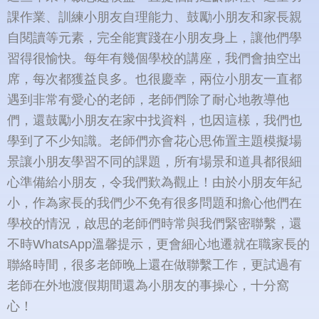
課作業、訓練小朋友自理能力、鼓勵小朋友和家長親
自閱讀等元素，完全能實踐在小朋友身上，讓他們學
習得很愉快。每年有幾個學校的講座，我們會抽空出
席，每次都獲益良多。也很慶幸，兩位小朋友一直都
遇到非常有愛心的老師，老師們除了耐心地教導他
們，還鼓勵小朋友在家中找資料，也因這樣，我們也
學到了不少知識。老師們亦會花心思佈置主題模擬場
景讓小朋友學習不同的課題，所有場景和道具都很細
心準備給小朋友，令我們歎為觀止！由於小朋友年紀
小，作為家長的我們少不免有很多問題和擔心他們在
學校的情況，啟思的老師們時常與我們緊密聯繫，還
不時WhatsApp溫馨提示，更會細心地遷就在職家長的
聯絡時間，很多老師晚上還在做聯繫工作，更試過有
老師在外地渡假期間還為小朋友的事操心，十分窩
心！