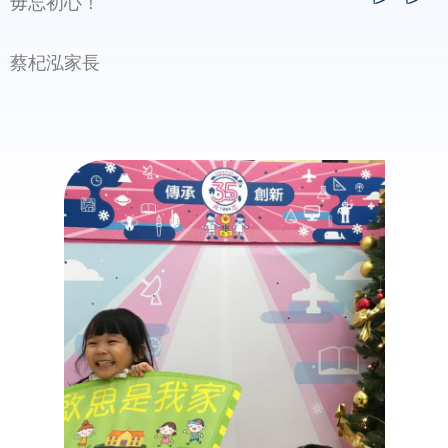
毋忘初心！
蔡杞泓家長