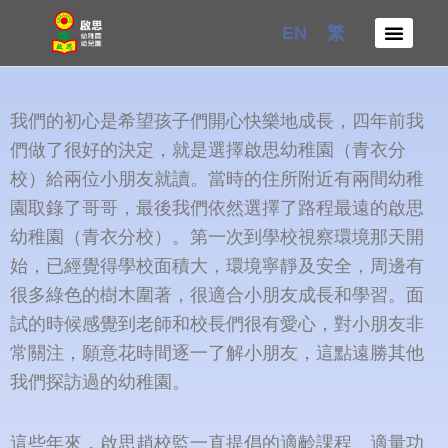
Skip
EN
繁
to
content
我們的初心是希望孩子們開心快樂地成長，四年前我
們做了很好的決定，就是選擇啟思幼稚園（青衣分
校）給兩位小朋友就讀。當時的住所附近有兩間幼稚
園取錄了哥哥，最後我們依然選擇了路程最遠的啟思
幼稚園（青衣分校）。第一次到學校視察環境那天開
始，已經覺得學校面積大，環境寧靜及安全，周邊有
很多綠色的樹木圍著，很適合小朋友成長和學習。面
試的時候感覺到老師和校長們很有愛心，對小朋友非
常關注，願意花時間逐一了解小朋友，這點遠勝其他
我們探訪過的幼稚園。
這些年來，啟思趙校監一直提倡的適齡課程、適量功