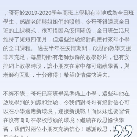
，哥哥於2019-2020學年高班上學期有幸地成為全日班
學生，感謝老師與姐姐們的照顧，令哥哥很適應全日
班的上課模式，很可惜因為疫情關係，全日班生活只
維持了短短四個月，但這些經驗絕對夠應付來年小學
的全日課程。 過去半年在疫情期間，啟思的教學支援
非常充足，每星期都有老師預錄的教學影片，也有安
排網上教學時段，讓小朋友在家中都可繼續學習，與
老師有互動，十分難得！希望疫情儘快過去。
不經不覺，哥哥已高班畢業準備上小學，這些年他在
啟思學到的知識和經驗，令我們對哥哥有絕對信心可
以在小學適應新環境，迎接新挑戰！而妹妹也要習慣
在沒有哥哥在學校照顧的環境下繼續在啟思愉快學
習，我們對兩位小朋友充滿信心！感謝啟思，讓我們