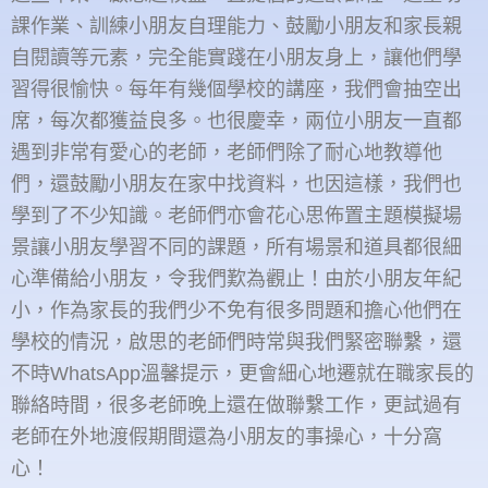
課作業、訓練小朋友自理能力、鼓勵小朋友和家長親
自閱讀等元素，完全能實踐在小朋友身上，讓他們學
習得很愉快。每年有幾個學校的講座，我們會抽空出
席，每次都獲益良多。也很慶幸，兩位小朋友一直都
遇到非常有愛心的老師，老師們除了耐心地教導他
們，還鼓勵小朋友在家中找資料，也因這樣，我們也
學到了不少知識。老師們亦會花心思佈置主題模擬場
景讓小朋友學習不同的課題，所有場景和道具都很細
心準備給小朋友，令我們歎為觀止！由於小朋友年紀
小，作為家長的我們少不免有很多問題和擔心他們在
學校的情況，啟思的老師們時常與我們緊密聯繫，還
不時WhatsApp溫馨提示，更會細心地遷就在職家長的
聯絡時間，很多老師晚上還在做聯繫工作，更試過有
老師在外地渡假期間還為小朋友的事操心，十分窩
心！