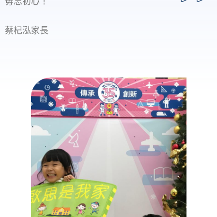
毋忘初心！
蔡杞泓家長