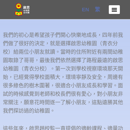
Skip
EN
繁
to
content
我們的初心是希望孩子們開心快樂地成長，四年前我
們做了很好的決定，就是選擇啟思幼稚園（青衣分
校）給兩位小朋友就讀。當時的住所附近有兩間幼稚
園取錄了哥哥，最後我們依然選擇了路程最遠的啟思
幼稚園（青衣分校）。第一次到學校視察環境那天開
始，已經覺得學校面積大，環境寧靜及安全，周邊有
很多綠色的樹木圍著，很適合小朋友成長和學習。面
試的時候感覺到老師和校長們很有愛心，對小朋友非
常關注，願意花時間逐一了解小朋友，這點遠勝其他
我們探訪過的幼稚園。
這些年來，啟思趙校監一直提倡的適齡課程、適量功