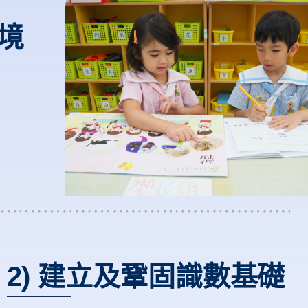
環境
2) 建立及鞏固識數基礎