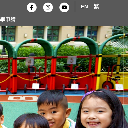
F
I
Y
EN
繁
a
n
o
c
s
u
e
t
t
學申請
b
a
u
o
g
b
o
r
e
k
a
-
m
f