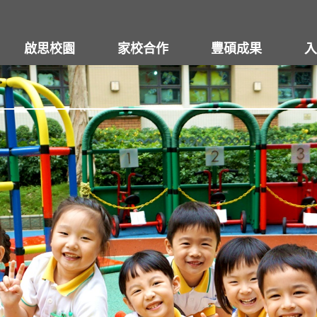
啟思校園
家校合作
豐碩成果
入