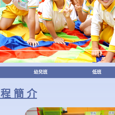
幼兒班
低班
 程 簡 介