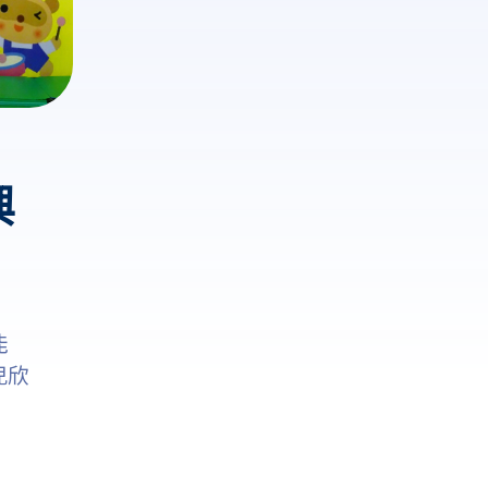
興
能
兒欣