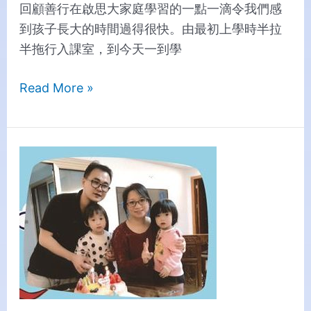
回顧善行在啟思大家庭學習的一點一滴令我們感
到孩子長大的時間過得很快。由最初上學時半拉
半拖行入課室，到今天一到學
Read More »
Students:
Kwong
Yan
Ching,
Kwong
Yan
Wai