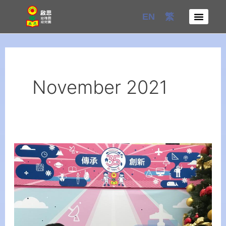
Skip
EN
繁
to
content
November 2021
Student:
Tsoi
Kei
Wan
Ciaran