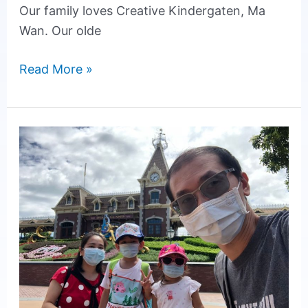
Our family loves Creative Kindergaten, Ma
Wan. Our olde
Read More »
Students:
Chan
Yat
Long,
Chan
Yuet
Nga