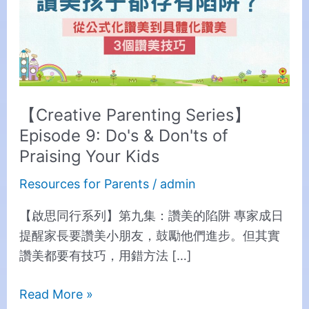
9:
Do's
&
Don'ts
of
Praising
【Creative Parenting Series】
Your
Episode 9: Do's & Don'ts of
Kids
Praising Your Kids
Resources for Parents
/
admin
【啟思同行系列】第九集：讚美的陷阱 專家成日
提醒家長要讚美小朋友，鼓勵他們進步。但其實
讚美都要有技巧，用錯方法 […]
Read More »