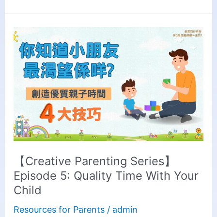
【Creative
Parenting
Series】
Episode
5:
Quality
Time
With
Your
【Creative Parenting Series】
Child
Episode 5: Quality Time With Your
Child
Resources for Parents
/
admin