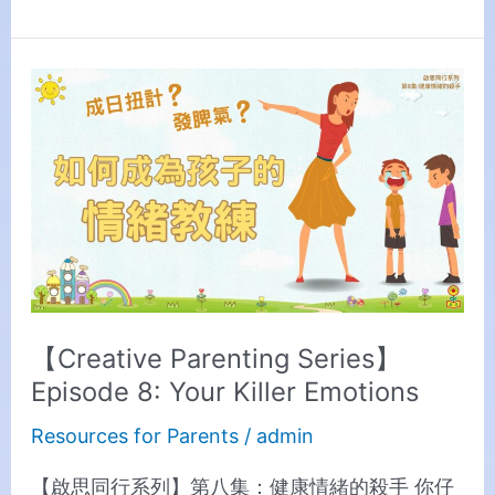
【Creative
Parenting
Series】
Episode
8:
Your
Killer
Emotions
【Creative Parenting Series】
Episode 8: Your Killer Emotions
Resources for Parents
/
admin
【啟思同行系列】第八集：健康情緒的殺手 你仔