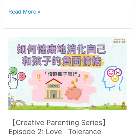
Read More »
【Creative
Parenting
Series】
Episode
2:
Love
‧
Tolerance
【Creative Parenting Series】
Episode 2: Love ‧ Tolerance