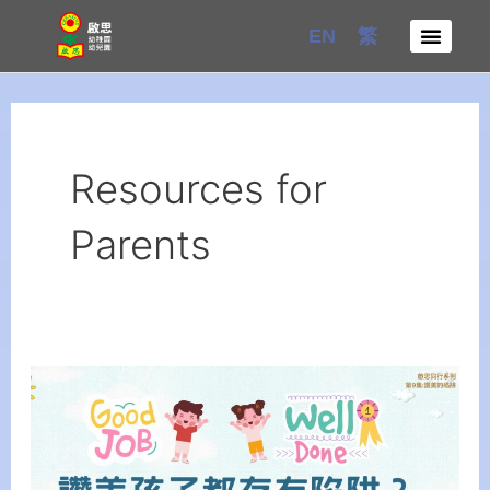
Skip
EN
繁
to
content
Resources for
Parents
【Creative
Parenting
Series】
Episode