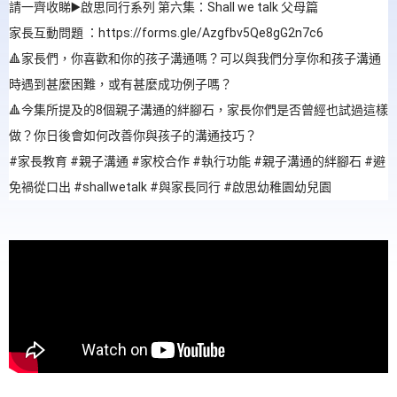
請一齊收睇▶️啟思同行系列 第六集：Shall we talk 父母篇
家長互動問題 ：https://forms.gle/Azgfbv5Qe8gG2n7c6
🔺家長們，你喜歡和你的孩子溝通嗎？可以與我們分享你和孩子溝通
時遇到甚麼困難，或有甚麼成功例子嗎？
🔺今集所提及的8個親子溝通的絆腳石，家長你們是否曾經也試過這樣
做？你日後會如何改善你與孩子的溝通技巧？
#家長教育 #親子溝通 #家校合作 #執行功能 #親子溝通的絆腳石 #避
免禍從口出 #shallwetalk #與家長同行 #啟思幼稚園幼兒園