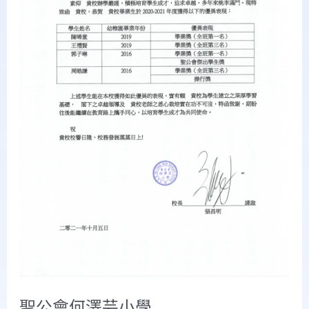
芸
小
學
聖公會何澤芸小學