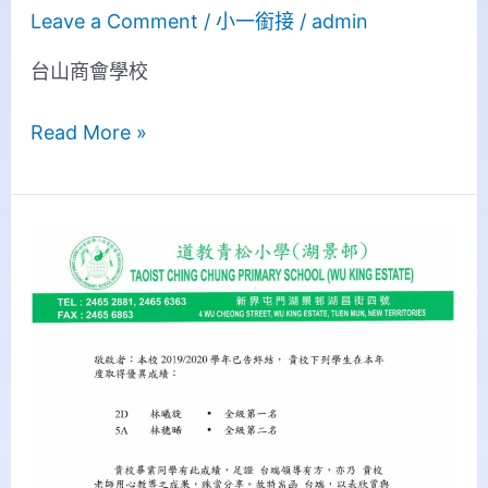
Leave a Comment
/
小一銜接
/
admin
台山商會學校
Read More »
道
教
青
松
小
學
(湖
景