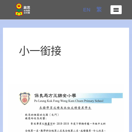
Skip
EN
繁
to
content
小一銜接
保
良
局
方
王
錦