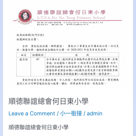
順
德
聯
誼
總
會
何
日
東
小
學
順德聯誼總會何日東小學
Leave a Comment
/
小一銜接
/
admin
順德聯誼總會何日東小學