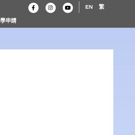
F
I
Y
EN
繁
a
n
o
c
s
u
e
t
t
學申請
b
a
u
o
g
b
o
r
e
k
a
-
m
f