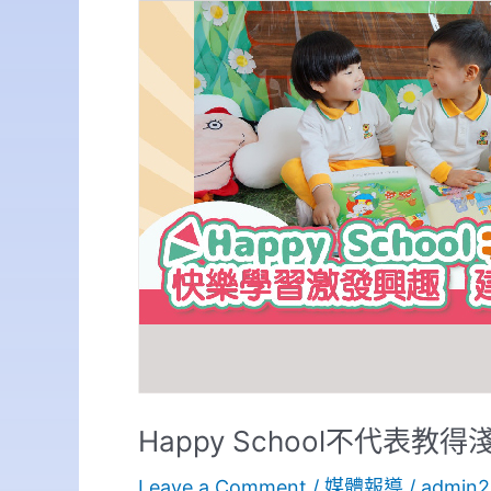
不
代
表
教
得
淺
學
得
少
Happy School不代表教
Leave a Comment
/
媒體報導
/
admin2