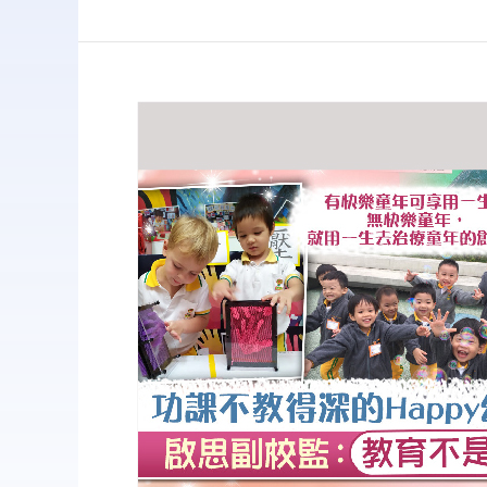
啟
發
學
生
潛
能
教
育
不
是
教
人