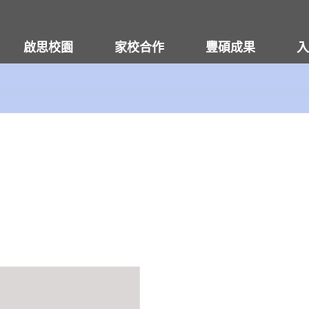
啟思校園
家校合作
豐碩成果
入