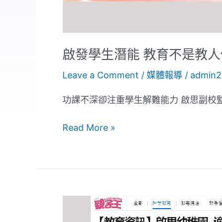
做
超
人
啟發學生潛能 教育不是教
Leave a Comment
/
媒體報導
/
admin2
功課不深卻注重學生解難能力 啟思副校
Read More »
適
齡、