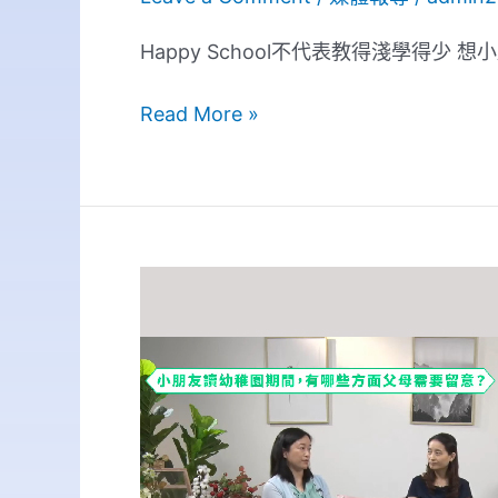
Happy School不代表教得淺學得少
Read More »
如
何
成
為
子
女
的