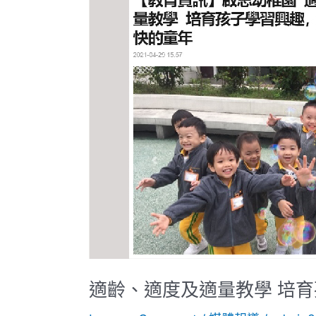
適
度
及
適
量
教
學
培
育
孩
子
學
習
興
適齡、適度及適量教學 培
趣