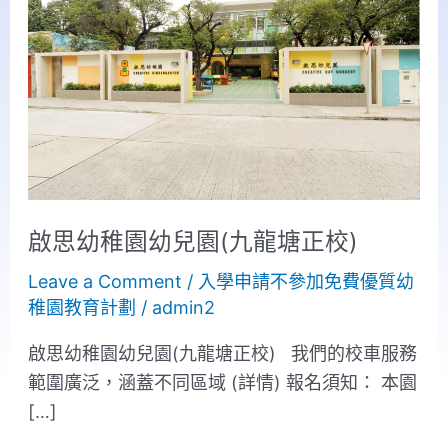
幼
稚
園
幼
兒
園
(九
龍
啟思幼稚園幼兒園(九龍塘正校)
塘
正
Leave a Comment
/
入學申請不參加免費優質幼
校)
稚園教育計劃
/
admin2
啟思幼稚園幼兒園(九龍塘正校) 我們的校車服務
範圍廣泛，涵蓋不同區域 (詳情) 報名須知： 本園
[…]