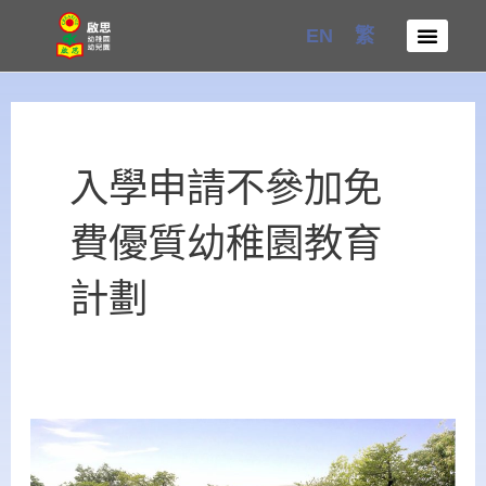
Skip
EN
繁
to
content
入學申請不參加免
費優質幼稚園教育
計劃
啟
思