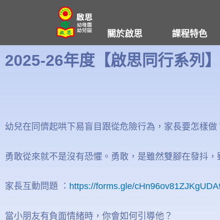
Skip
to
關於啟思
課程特色
content
2025-26年度【啟思同行系列
幼兒在同儕起哄下易盲目跟從危險行為，家長要怎樣做
勇敢從來就不是沒有恐懼。勇敢，是雖然雙腳在發抖，
家長互動問題 ：
https://forms.gle/cHn96ov81ZJKgUDA
當小朋友有負面情緒時，你會如何引導他？