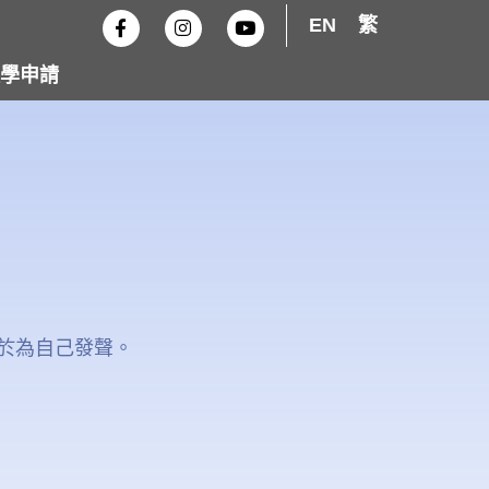
F
I
Y
EN
繁
a
n
o
c
s
u
e
t
t
學申請
b
a
u
o
g
b
o
r
e
k
a
-
m
f
於為自己發聲。