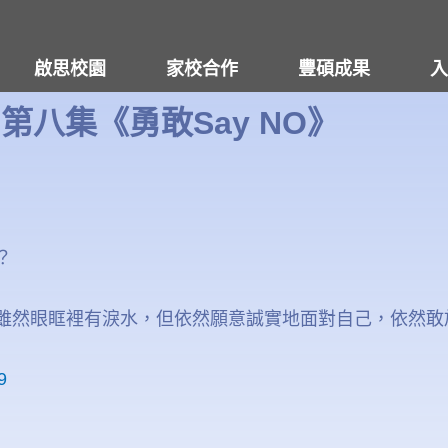
啟思校園
家校合作
豐碩成果
入
】第八集《勇敢Say NO》
？
雖然眼眶裡有淚水，但依然願意誠實地面對自己，依然敢
9