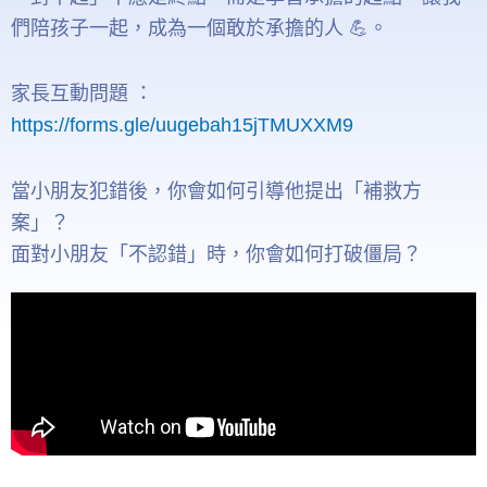
們陪孩子一起，成為一個敢於承擔的人 💪。
家長互動問題 ：
https://forms.gle/uugebah15jTMUXXM9
當小朋友犯錯後，你會如何引導他提出「補救方
案」？
面對小朋友「不認錯」時，你會如何打破僵局？