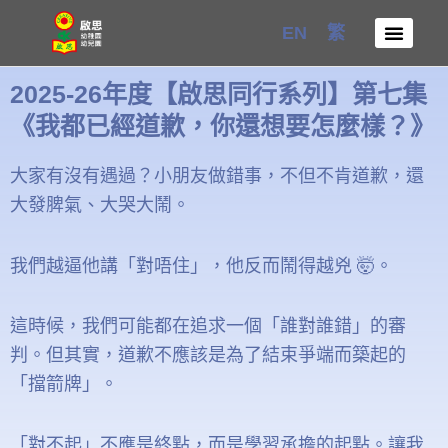
Skip
EN
繁
to
content
2025-26年度【啟思同行系列】第七集
《我都已經道歉，你還想要怎麼樣？》
大家有沒有遇過？小朋友做錯事，不但不肯道歉，還
大發脾氣、大哭大鬧。
我們越逼他講「對唔住」，他反而鬧得越兇 🤯。
這時候，我們可能都在追求一個「誰對誰錯」的審
判。但其實，道歉不應該是為了結束爭端而築起的
「擋箭牌」。
「對不起」不應是終點，而是學習承擔的起點。讓我