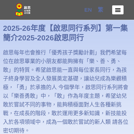
Skip
EN
繁
to
content
2025-26年度【啟思同行系列】第一集
簡介2025-2026啟思同行
啟思每年也會推行「優秀孩子獎勵計劃」我們希望每
位在啟思畢業的小朋友都能夠擁有「樂、善、勇、
敢」的特質。希望啟思能一直與每位家長同行，為孩
子終身學習及全人發展奠定基礎，讓幼兒成為樂觀積
極，「勇」於承擔的人 今個學年，啟思同行系列將會
以「樂善勇敢」中，「敢」作為年度主題，希望幼兒
敢於嘗試不同的事物，能夠積極面對人生各種新挑
戰，在成長的階段，敢於運用更多新知識，新技能投
入於各項領域中，成為一個敢於嘗試的新人類 請各位
密切期待。