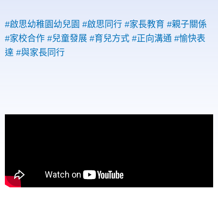
#啟思幼稚園幼兒園
#啟思同行
#家長教育
#親子關係
#家校合作
#兒童發展
#育兒方式
#正向溝通
#愉快表
達
#與家長同行