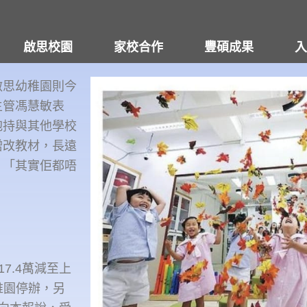
啟思校園
家校合作
豐碩成果
入
啟思幼稚園則今
主管馮慧敏表
抱持與其他學校
增改教材，長遠
，「其實佢都唔
7.4萬減至上
稚園停辦，另