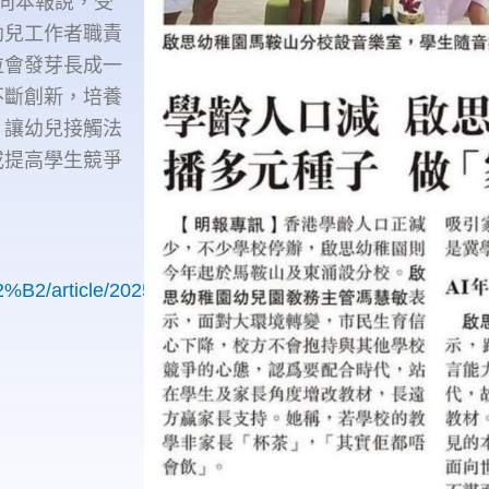
向本報說，受
幼兒工作者職責
粒會發芽長成一
不斷創新，培養
，讓幼兒接觸法
或提高學生競爭
B2/article/20250916/s00011/1757956256980/