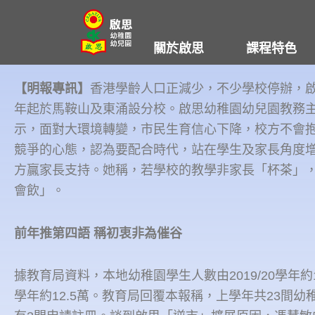
Skip
to
關於啟思
課程特色
content
【明報專訊】
香港學齡人口正減少，不少學校停辦，
年起於馬鞍山及東涌設分校。啟思幼稚園幼兒園教務
示，面對大環境轉變，市民生育信心下降，校方不會
競爭的心態，認為要配合時代，站在學生及家長角度
方贏家長支持。她稱，若學校的教學非家長「杯茶」
會飲」。
前年推第四語 稱初衷非為催谷
據教育局資料，本地幼稚園學生人數由2019/20學年約1
學年約12.5萬。教育局回覆本報稱，上學年共23間幼