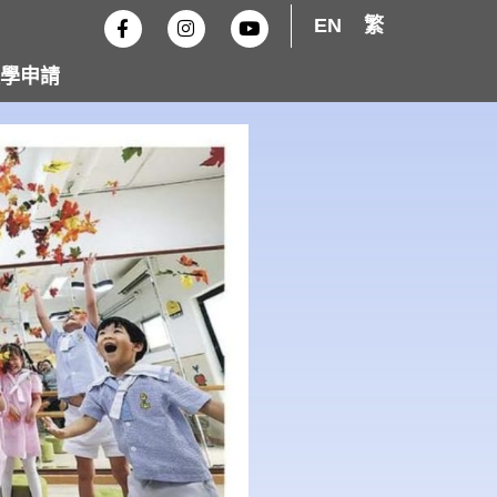
F
I
Y
EN
繁
a
n
o
c
s
u
e
t
t
學申請
b
a
u
o
g
b
o
r
e
k
a
-
m
f