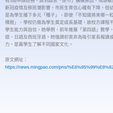
有3間申請註冊。談到啟思「逆市」擴展原因，馮慧敏
新冠疫情及移民潮影響，市民生育信心確有下降，但
是為學生播下多元「種子」，即使「不知道將來哪一
棵樹」，學校仍需為學生奠定成長基礎，故校方課程
學生能力與自信。她舉例，前年推展「第四語」教學
語、日語及西班牙語。她強調初衷非為吸引家長報讀
力，是冀學生了解不同國家文化。
原文網址：
https://news.mingpao.com/pns/%E6%95%99%E8%82%