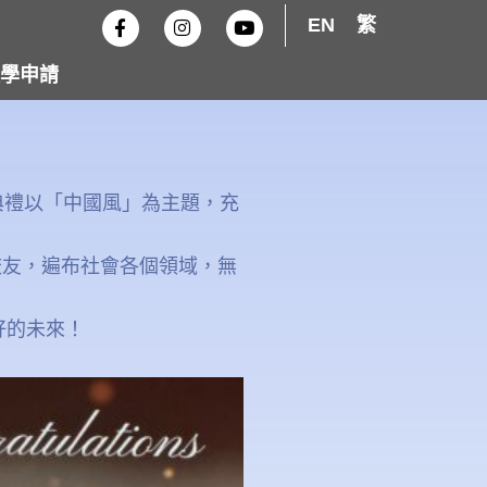
F
I
Y
EN
繁
a
n
o
c
s
u
e
t
t
學申請
b
a
u
o
g
b
o
r
e
k
a
-
m
f
典禮以「中國風」為主題，充
校友，遍布社會各個領域，無
好的未來！