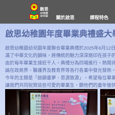
Skip
to
關於啟思
課程特色
content
啟思幼稚園年度畢業典禮盛大
啟思幼稚園幼兒園年度聯合畢業典禮於2025年6月
滿了中華文化的韻味，將傳統的魅力深深烙印在孩子
由於每年畢業生接近千人，典禮分為四場進行，熱鬧非
論在政商界、醫護界及教育界等各行各業中發光發熱
今年的主題是「啟韻童夢、思源致源」，希望每位畢
讓我們共同祝賀這些可愛的畢業生，願他們的童年愉