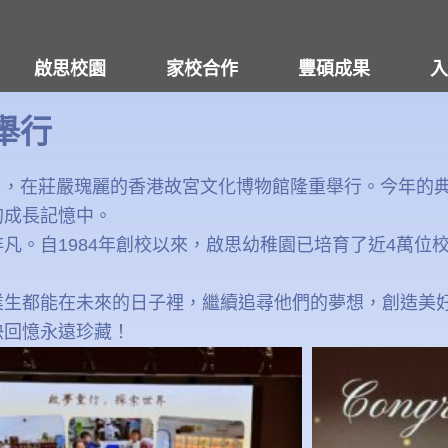
啟思校園
家校合作
豐碩成果
入
舉行
12日，在莊嚴瑰麗的香港故宮文化博物館隆重舉行。今年的
的成長記憶中。
凡。自1984年創校以來，啟思幼稚園已培育了近4萬位
。
業生都能在未來的日子裡，繼續追尋他們的夢想，創造美
快回憶永遠珍藏！