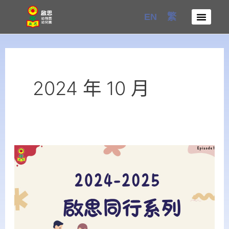
Skip
EN
繁
to
content
2024 年 10 月
2024-
25
年
度
【啟
思