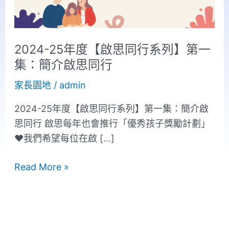
同
行
系
2024-25年度【啟思同行系列】第一
列】
集：簡介啟思同行
第
家長園地
/
admin
一
集：
2024-25年度【啟思同行系列】第一集：簡介啟
簡
思同行 啟思每年也會推行「優秀孩子獎勵計劃」
介
❤我們希望每位在啟 […]
啟
思
Read More »
同
行