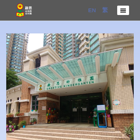
Skip
EN
繁
to
content