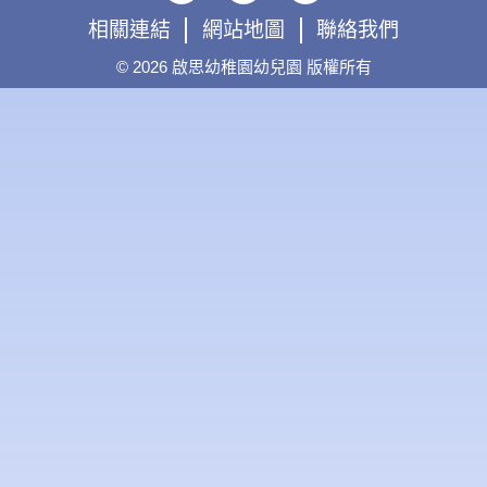
c
s
u
相關連結​
網站地圖​​
聯絡我們​
e
t
t
b
a
u
o
g
b
© 2026 啟思幼稚園幼兒園 版權所有
o
r
e
k
a
-
m
f