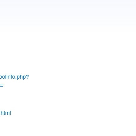
oolinfo.php?
s=
.html