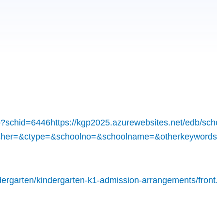
p?schid=6446https://kgp2025.azurewebsites.net/edb/sch
oucher=&ctype=&schoolno=&schoolname=&otherkeyword
dergarten/kindergarten-k1-admission-arrangements/front