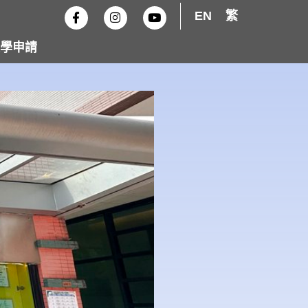
F
I
Y
EN
繁
a
n
o
c
s
u
e
t
t
學申請
b
a
u
o
g
b
o
r
e
k
a
-
m
f