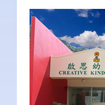
啟
思
幼
稚
園
幼
兒
園
(杏
花
邨)