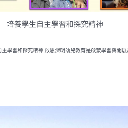
習 培養學生自主學習和探究精神
主學習和探究精神 啟思深明幼兒教育是啟蒙學習與開展群