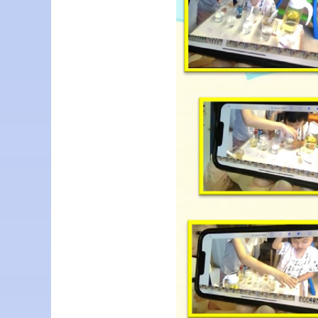
突
破
框
架
以
小
方
案
研
習
培
養
學
生
自
主