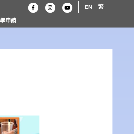
F
I
Y
EN
繁
a
n
o
c
s
u
e
t
t
學申請
b
a
u
o
g
b
o
r
e
k
a
-
m
f