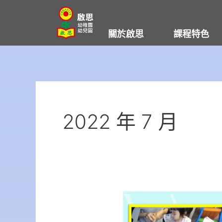
Skip
to
關於啟思
課程特色
content
2022 年 7 月
啟
思