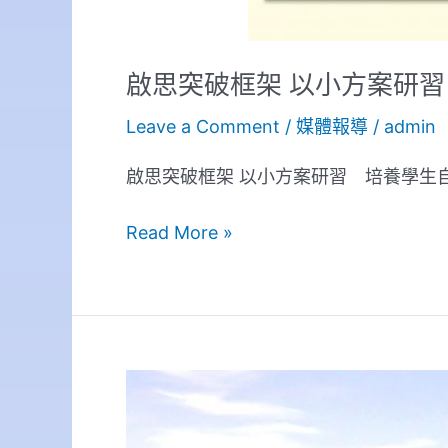
學
習
啟思突破框架 以小方案研
和
探
Leave a Comment
/
媒體報導
/
admin
究
精
啟思突破框架 以小方案研習 培養學生自
神
Read More »
啟
思
幼