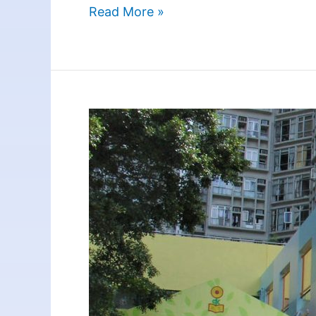
Read More »
啟
思
幼
稚
園
幼
兒
園
(匯
景)