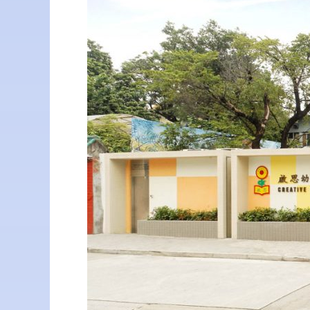
稚
園
幼
兒
園
(九
龍
塘
正
校)