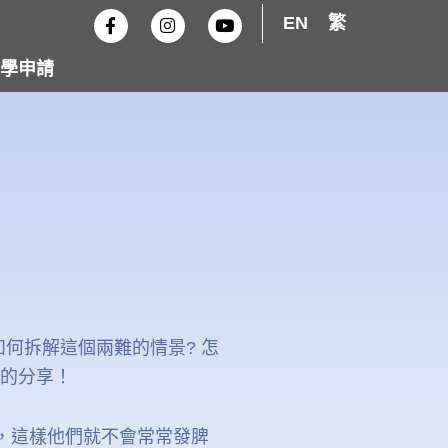
F
I
Y
EN
繁
a
n
o
c
s
u
e
t
t
學申請
b
a
u
o
g
b
o
r
e
k
a
-
m
f
何拆解這個兩難的情景? 怎
長的分享！
，這樣他們就不會常常發脾