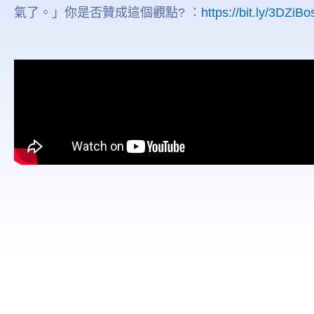
氣了。」你是否贊成這個觀點? ：
https://bit.ly/3DZiBo