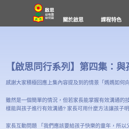
Skip
to
關於啟思
課程特色
content
【啟思同行系列】第四集：與
感謝大家積極回應上集內容提及到的情景「媽媽如何
雖然是一個簡單的情況，但若家長能掌握有效溝通的技
樣能與孩子進行有效溝通? 家長可用什麼方法讓孩子
家長互動問題 「我們應該要給孩子快樂的童年，所以