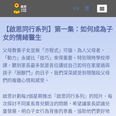
Skip
EN
繁
to
content
【啟思同行系列】第一集：如何成為子
女的情緒醫生
父母教養子女並無「方程式」可循，為人父母者，
「動力」永遠比「技巧」來得重要。特別現時學校停
課，聽到家長最多就是各位講述自己如何在家度過與
孩子「困獸鬥」的日子，我們深深感受到現階段父母
們的複雜心情和感受。
啟思計劃每2個星期推出『啟思同行系列』的短片，每
次探討不同家長育兒關注的問題，希望讓家長認識兒
童發展，明白子女行為背後的意義，協助他們更好地