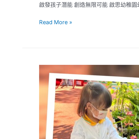
啟發孩子潛能 創造無限可能 啟思幼稚
Read More »
啟
思
綠
化
校
園