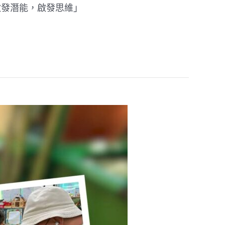
激發潛能，啟發思維」