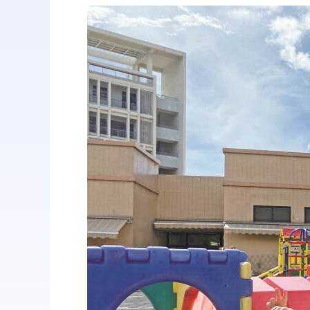
啟
發
孩
子
潛
能
創
造
無
限
可
能