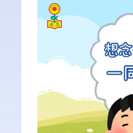
與
家
長
同
行
守
護
幼
兒
的
成
長