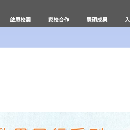
啟思校園
家校合作
豐碩成果
入