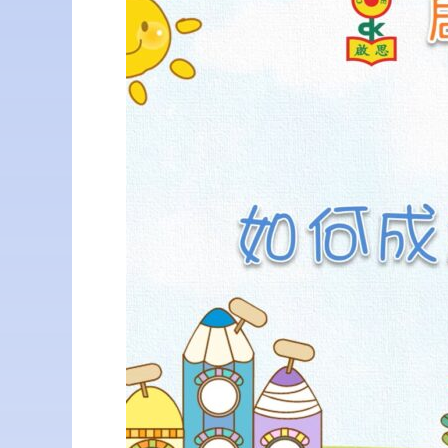
同
行
系
列】
第
一
集：
如
何
成
為
子
女
的
情
緒