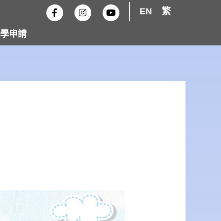
F
I
Y
EN
繁
a
n
o
c
s
u
e
t
t
學申請
b
a
u
o
g
b
o
r
e
k
a
-
m
f