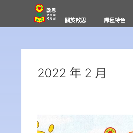
Skip
to
關於啟思
課程特色
content
2022 年 2 月
【啟
思