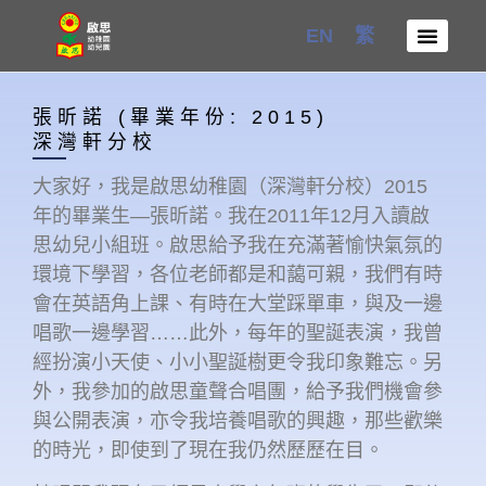
Skip
EN
繁
to
content
張昕諾 (畢業年份: 2015)
深灣軒分校
大家好，我是啟思幼稚園（深灣軒分校）2015
年的畢業生—張昕諾。我在2011年12月入讀啟
思幼兒小組班。啟思給予我在充滿著愉快氣氛的
環境下學習，各位老師都是和藹可親，我們有時
會在英語角上課、有時在大堂踩單車，與及一邊
唱歌一邊學習……此外，每年的聖誕表演，我曾
經扮演小天使、小小聖誕樹更令我印象難忘。另
外，我參加的啟思童聲合唱團，給予我們機會參
與公開表演，亦令我培養唱歌的興趣，那些歡樂
的時光，即使到了現在我仍然歷歷在目。