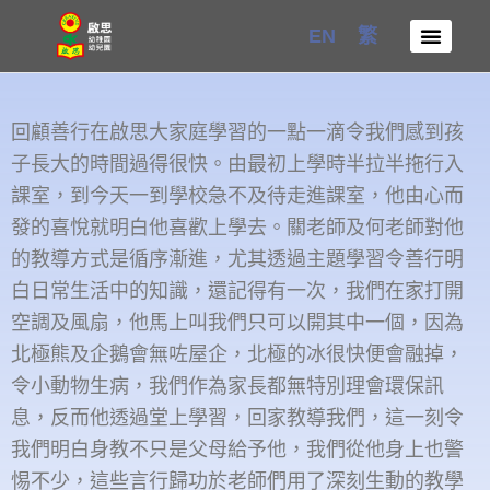
Skip
EN
繁
to
content
回顧善行在啟思大家庭學習的一點一滴令我們感到孩
子長大的時間過得很快。由最初上學時半拉半拖行入
課室，到今天一到學校急不及待走進課室，他由心而
發的喜悅就明白他喜歡上學去。關老師及何老師對他
的教導方式是循序漸進，尤其透過主題學習令善行明
白日常生活中的知識，還記得有一次，我們在家打開
空調及風扇，他馬上叫我們只可以開其中一個，因為
北極熊及企鵝會無咗屋企，北極的冰很快便會融掉，
令小動物生病，我們作為家長都無特別理會環保訊
息，反而他透過堂上學習，回家教導我們，這一刻令
我們明白身教不只是父母給予他，我們從他身上也警
惕不少，這些言行歸功於老師們用了深刻生動的教學