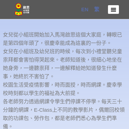
Skip
EN
繁
to
content
女兒從小組班開始加入馬灣啟思這個大家庭，轉眼已
是第四個年頭了，很慶幸能成為這裏的一份子。
女兒在小組班及幼兒班的時候，每次到小禮堂聽兒童
祟拜都會害怕得哭起來。老師知道後，很細心地坐在
她身旁，一邊聽祟拜，一邊解釋給她知道發生什麼
事，她終於不害怕了。
校園生活受疫情影響，時而面授，時而網課。慶幸學
校時刻都以學生的福祉為大前提。
各老師努力透過網課令學生們停課不停學。每天三十
分鐘的網課，E-Class上不同的教學影片，偶爾回校領
取的功課包、勞作包，都是老師們悉心為學生們準
備。