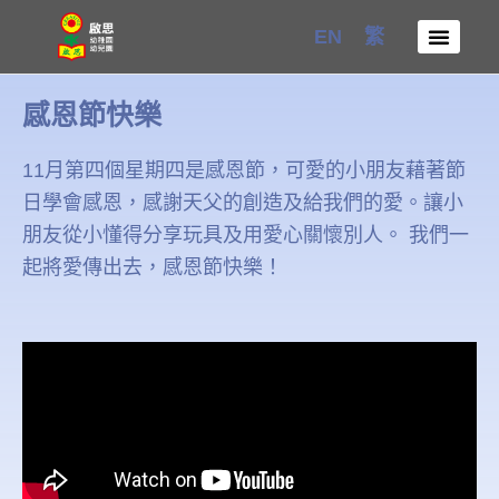
Skip
EN
繁
to
content
感恩節快樂
11月第四個星期四是感恩節，可愛的小朋友藉著節
日學會感恩，感謝天父的創造及給我們的愛。讓小
朋友從小懂得分享玩具及用愛心關懷別人。 我們一
起將愛傳出去，感恩節快樂！