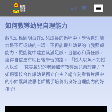
Skip
EN
繁
to
content
如何教導幼兒自理能力
啟思幼稚園明白在幼兒成長的過程中，學習自理能
力是不可或缺的一環，不但能提升幼兒的自我照顧
能力，更能從中建立其滿足感、自信心和責任感，
獲得自信更有助日後學習的路。 「授人以魚不如授
人以漁」 究竟啟思的老師如何教導幼兒自理能力？
如何家校合作讓幼兒獨立自主？請立刻看看片段中
的小錦囊與啟思老師攜手培養出良好自理能力的好
孩子!