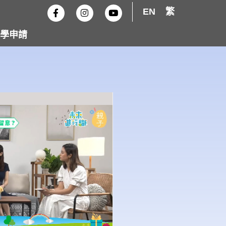
F
I
Y
EN
繁
a
n
o
c
s
u
e
t
t
學申請
b
a
u
o
g
b
o
r
e
k
a
-
m
f