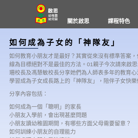
Skip
to
關於啟思
課程特色
content
如何成為子女的「神隊友」
如何教育小朋友才是最好？其實從來沒有標準答案，
線為目標絕對不是最佳的方法。01親子今次請來啟
珊校長及馮慧敏校長分享她們為人師表多年的教育心法
學習成為子女成長路上的「神隊友」，陪伴子女快樂
分享內容包括：
如何成為一個
「
聰明
」
的家長
小朋友入學前，會出現甚麼問題
小朋友讀幼稚園期間，有哪些方面父母需要留意？
如何訓練小朋友的自理能力