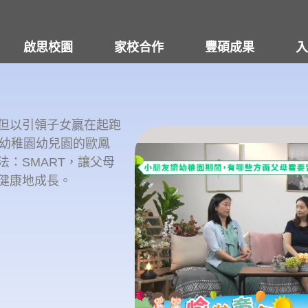
啟思校園
家校合作
豐碩成果
入
但以引領子女贏在起跑
思幼稚園幼兒園的歐鳳
：SMART，讓父母
健康地成長。