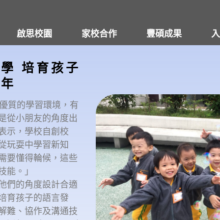
啟思校園
家校合作
豐碩成果
入
學 培育孩子
童年
供優質的學習環境，有
是從小朋友的角度出
表示，學校自創校
從玩耍中學習新知
需要懂得輪候，這些
技能。」
他們的角度設計合適
培育孩子的語言發
解難、協作及溝通技