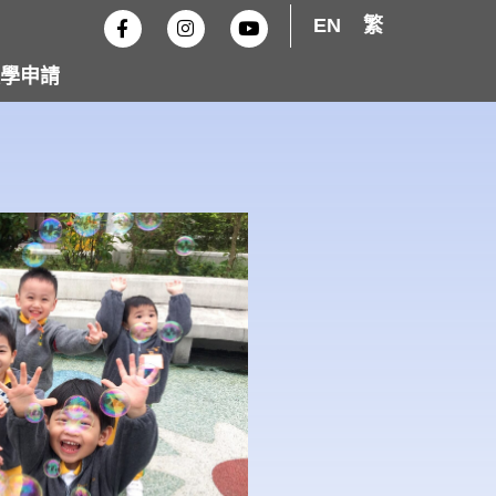
F
I
Y
EN
繁
a
n
o
c
s
u
e
t
t
學申請
b
a
u
o
g
b
o
r
e
k
a
-
m
f