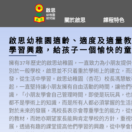
Skip
to
關於啟思
課程特色
content
啟思幼稚園適齡、適度及適量教
學習興趣，給孩子一個愉快的
擁有37年歷史的啟思幼稚園，一直致力為小朋友提
別於一般學校，啟思並不只着重於學術上的建立，而
發，從生活中學習。啟思幼稚園（杏花）校長馮慧敏
起，一直堅持讓小朋友擁有自由活動的時間，讓他們
識，「小朋友學會自己管理時間，即使是玩玩具，也
都不是學術上的知識，而是所有人都必須掌握的生活
對於未來的發展，馮校長表示會尊重學生的能力，從
的教材，而她亦期望家長能夠肯定學校的方針，重視
展，透過有趣的課堂提高他們學習的興趣，從中學會